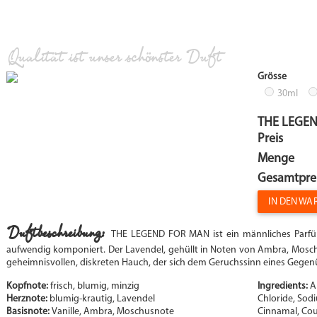
Qualität ist unser schönster Duft
Grösse
30ml
THE LEGE
Preis
Menge
Gesamtpre
IN DEN W
Duftbeschreibung:
THE LEGEND FOR MAN ist ein männliches Parfüm
aufwendig komponiert. Der Lavendel, gehüllt in Noten von Ambra, Moschu
geheimnisvollen, diskreten Hauch, der sich dem Geruchssinn eines Gegenüb
Kopfnote:
frisch, blumig, minzig
Ingredients:
A
Herznote:
blumig-krautig, Lavendel
Chloride, Sod
Basisnote:
Vanille, Ambra, Moschusnote
Cinnamal, Cou