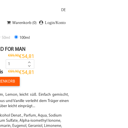
Login/Konto
Warenkorb (0)
50ml
100ml
ND FOR MAN
€59,90
€54,81
€59,90
€54,81
is
ARENKORB
, Lemon, leicht süß. Einfach gemischt,
s und Vanille verleiht dem Träger einen
er leicht einprägt...
lcohol Denat., Parfum, Aqua, Sodium
ium Sulfate, Alpha-isomethyl Ionone,
marin, Eugenol, Geraniol, Limonene,