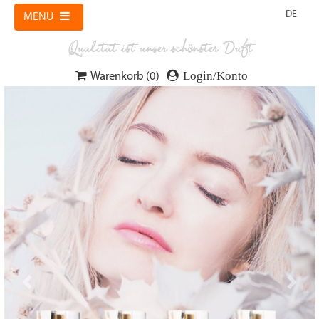
MENU
Qualität ist unser schönster Duft
Login/Konto
Warenkorb (0)
Zurück
Weite