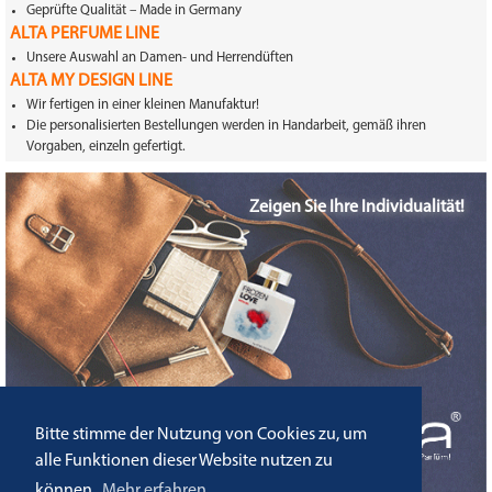
Geprüfte Qualität – Made in Germany
ALTA PERFUME LINE
Unsere Auswahl an Damen- und Herrendüften
ALTA MY DESIGN LINE
Wir fertigen in einer kleinen Manufaktur!
Die personalisierten Bestellungen werden in Handarbeit, gemäß ihren
Vorgaben, einzeln gefertigt.
Zeigen Sie Ihre Individualität!
Gestalte hier selbst Deinen Flakon
Bitte stimme der Nutzung von Cookies zu, um
ALTA MY DESIGN LINE
alle Funktionen dieser Website nutzen zu
können.
Mehr erfahren.